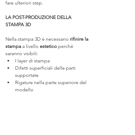
fare ulteriori step.
LA POST-PRODUZIONE DELLA 
STAMPA 3D
Nella stampa 3D è necessario
 rifinire la 
stampa
 a livello 
estetico 
perché 
saranno visibili:
I layer di stampa
Difetti superficiali delle parti 
supportate
Rigature nella parte superiore del 
modello
Le tecniche più utilizzate per 
modificare il modello sono:
Carteggiatura
Stuccatura
Resinatura